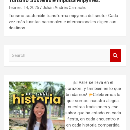
Turismo Sostenible Impulsa Mipymes.
febrero 14, 2025
Julián Andrés Camacho
Turismo sostenible transforma mipymes del sector Cada
vez más turistas nacionales e internacionales eligen sus
destinos…
S
e
a
r
c
h
¡El Valle se lleva en el
corazón…y también en lo que
brindamos!
Celebremos lo
que somos: nuestra alegría,
nuestras tradiciones y ese
sabor que ha estado en cada
fiesta, en cada encuentro y
en cada historia compartida.