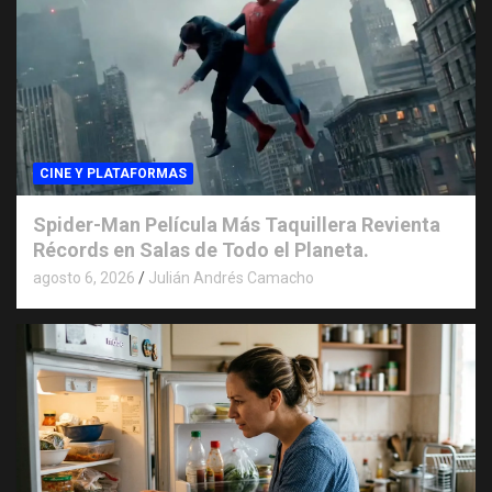
CINE Y PLATAFORMAS
Spider-Man Película Más Taquillera Revienta
Récords en Salas de Todo el Planeta.
agosto 6, 2026
Julián Andrés Camacho