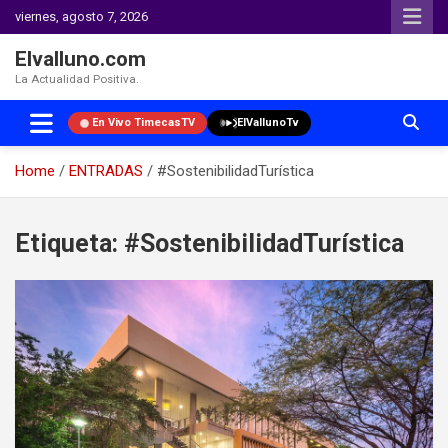
viernes, agosto 7, 2026
Elvalluno.com
La Actualidad Positiva.
En Vivo TimecasTV
ElVallunoTv
Home
ENTRADAS
#SostenibilidadTurística
Skip
to
Etiqueta:
#SostenibilidadTurística
content