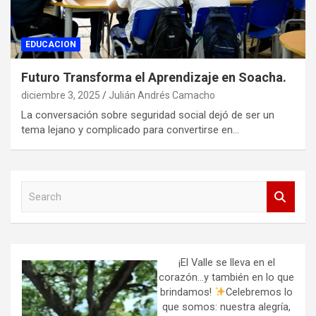
EDUCACION
Futuro Transforma el Aprendizaje en Soacha.
diciembre 3, 2025
Julián Andrés Camacho
La conversación sobre seguridad social dejó de ser un
tema lejano y complicado para convertirse en…
S
e
a
r
c
h
¡El Valle se lleva en el
corazón…y también en lo que
brindamos!
Celebremos lo
que somos: nuestra alegría,