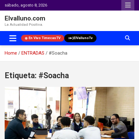
sábado, agosto 8, 2026
Elvalluno.com
La Actualidad Positiva.
En Vivo TimecasTV
ElVallunoTv
Home
ENTRADAS
#Soacha
Skip
to
Etiqueta:
#Soacha
content