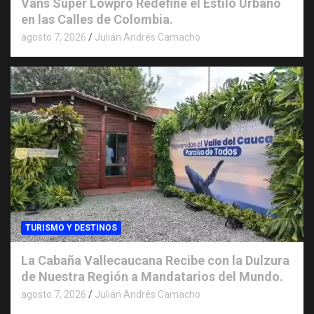
Vans Super Lowpro Redefine el Estilo Urbano
en las Calles de Colombia.
agosto 7, 2026
Julián Andrés Camacho
TURISMO Y DESTINOS
La Cabaña Vallecaucana Recibe con la Dulzura
de Nuestra Región a Mandatarios del Mundo.
agosto 7, 2026
Julián Andrés Camacho