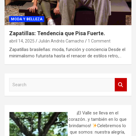
MODA Y BELLEZA
Zapatillas: Tendencia que Pisa Fuerte.
abril 14, 2025
Julián Andrés Camacho
1 Comment
Zapatillas brasileñas: moda, función y conciencia Desde el
minimalismo futurista hasta el renacer de estilos retro,…
S
e
a
r
c
h
¡El Valle se lleva en el
corazón…y también en lo que
brindamos!
Celebremos lo
que somos: nuestra alegría,