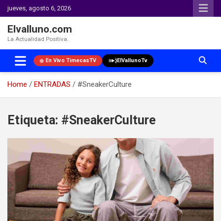
jueves, agosto 6, 2026
Elvalluno.com
La Actualidad Positiva.
En Vivo TimecasTV
ElVallunoTv
Home
ENTRADAS
#SneakerCulture
Skip
to
Etiqueta:
#SneakerCulture
content