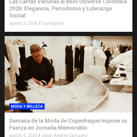
Las Cartas Vallunas al Miss Universe Colombia
2026: Elegancia, Periodismo y Liderazgo
Social.
agosto 5, 2026
Gustagamo
MODA Y BELLEZA
Semana de la Moda de Copenhague Impone su
Fuerza en Jornada Memorable.
agosto 5, 2026
Julián Andrés Camacho