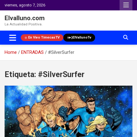
viernes, agosto 7, 2026
Elvalluno.com
La Actualidad Positiva.
En Vivo TimecasTV
ElVallunoTv
Home
ENTRADAS
#SilverSurfer
Skip
to
Etiqueta:
#SilverSurfer
content