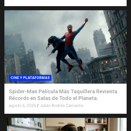
CINE Y PLATAFORMAS
Spider-Man Película Más Taquillera Revienta
Récords en Salas de Todo el Planeta.
agosto 6, 2026
Julián Andrés Camacho