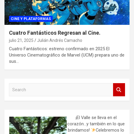
CINE Y PLATAFORMAS
Cuatro Fantásticos Regresan al Cine.
julio 21, 2025
Julián Andrés Camacho
Cuatro Fantásticos: estreno confirmado en 2025 El
Universo Cinematográfico de Marvel (UCM) prepara uno de
sus…
S
e
a
r
c
h
¡El Valle se lleva en el
corazón…y también en lo que
brindamos!
Celebremos lo