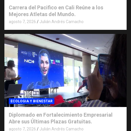
Carrera del Pacifico en Cali Reúne a los
Mejores Atletas del Mundo.
agosto 7, 2026
Julián Andrés Camacho
ECOLOGIA Y BIENESTAR
Diplomado en Fortalecimiento Empresarial
Abre sus Últimas Plazas Gratuitas.
agosto 7, 2026
Julián Andrés Camacho