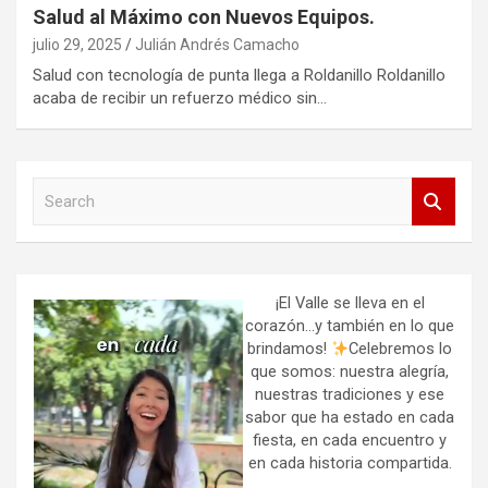
Salud al Máximo con Nuevos Equipos.
julio 29, 2025
Julián Andrés Camacho
Salud con tecnología de punta llega a Roldanillo Roldanillo
acaba de recibir un refuerzo médico sin…
S
e
a
r
c
h
¡El Valle se lleva en el
corazón…y también en lo que
brindamos!
Celebremos lo
que somos: nuestra alegría,
nuestras tradiciones y ese
sabor que ha estado en cada
fiesta, en cada encuentro y
en cada historia compartida.