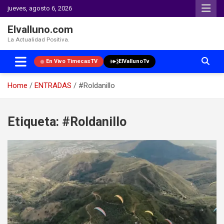
jueves, agosto 6, 2026
Elvalluno.com
La Actualidad Positiva.
En Vivo TimecasTV
ElVallunoTv
Home
ENTRADAS
#Roldanillo
Skip
to
Etiqueta:
#Roldanillo
content