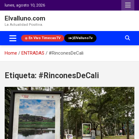
lunes, agosto 10, 2026
Elvalluno.com
La Actualidad Positiva.
En Vivo TimecasTV
ElVallunoTv
Home
ENTRADAS
#RinconesDeCali
Skip
to
Etiqueta:
#RinconesDeCali
content