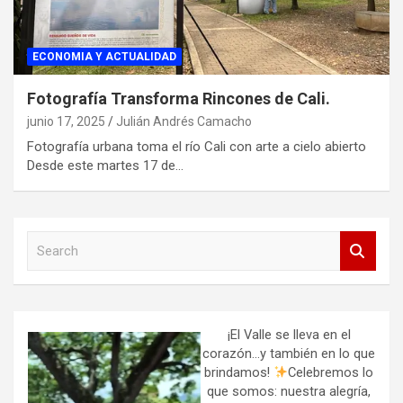
ECONOMIA Y ACTUALIDAD
Fotografía Transforma Rincones de Cali.
junio 17, 2025
Julián Andrés Camacho
Fotografía urbana toma el río Cali con arte a cielo abierto
Desde este martes 17 de…
S
e
a
r
c
h
¡El Valle se lleva en el
corazón…y también en lo que
brindamos!
Celebremos lo
que somos: nuestra alegría,