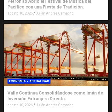
Petronito Abrió el Festival de Música del
Pacífico con una Fiesta de Tradición.
agosto 10, 2026
Julián Andrés Camacho
ECONOMIA Y ACTUALIDAD
Valle Continua Consolidándose como Imán de
Inversión Extranjera Directa.
agosto 10, 2026
Julián Andrés Camacho