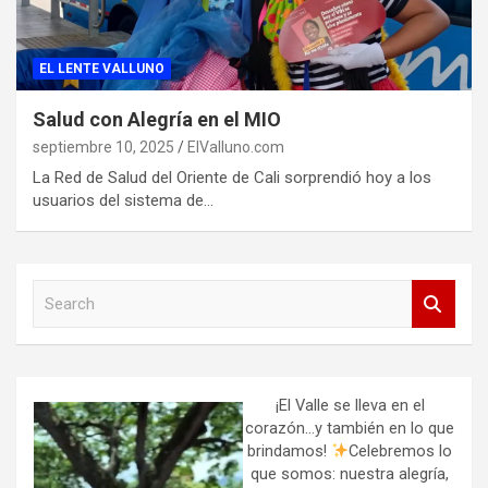
EL LENTE VALLUNO
Salud con Alegría en el MIO
septiembre 10, 2025
ElValluno.com
La Red de Salud del Oriente de Cali sorprendió hoy a los
usuarios del sistema de…
S
e
a
r
c
h
¡El Valle se lleva en el
corazón…y también en lo que
brindamos!
Celebremos lo
que somos: nuestra alegría,