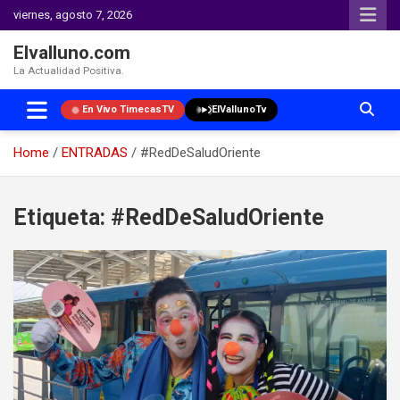
viernes, agosto 7, 2026
Elvalluno.com
La Actualidad Positiva.
En Vivo TimecasTV
ElVallunoTv
Home
ENTRADAS
#RedDeSaludOriente
Skip
to
Etiqueta:
#RedDeSaludOriente
content