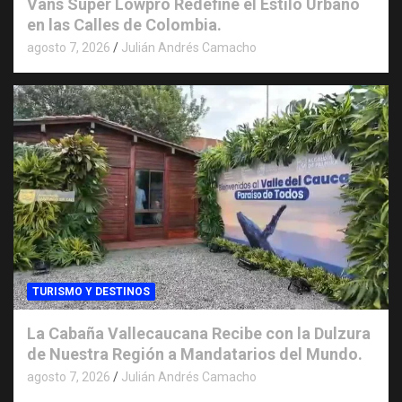
Vans Super Lowpro Redefine el Estilo Urbano
en las Calles de Colombia.
agosto 7, 2026
Julián Andrés Camacho
TURISMO Y DESTINOS
La Cabaña Vallecaucana Recibe con la Dulzura
de Nuestra Región a Mandatarios del Mundo.
agosto 7, 2026
Julián Andrés Camacho