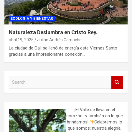
ECOLOGIA Y BIENESTAR
Naturaleza Deslumbra en Cristo Rey.
abril 19, 2025
Julián Andrés Camacho
La ciudad de Cali se llenó de energía este Viernes Santo
gracias a una impresionante conexión…
S
e
a
r
c
h
¡El Valle se lleva en el
corazón…y también en lo que
brindamos!
Celebremos lo
que somos: nuestra alegría,