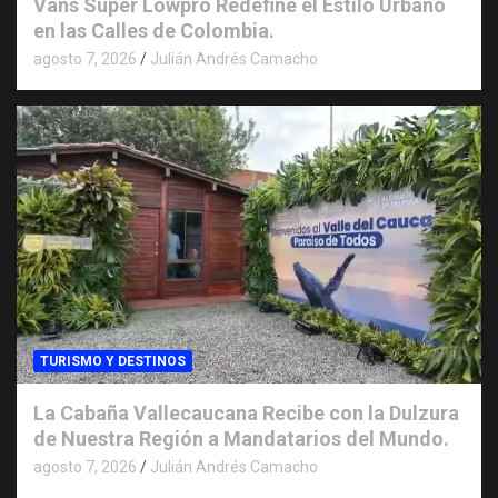
Vans Super Lowpro Redefine el Estilo Urbano
en las Calles de Colombia.
agosto 7, 2026
Julián Andrés Camacho
TURISMO Y DESTINOS
La Cabaña Vallecaucana Recibe con la Dulzura
de Nuestra Región a Mandatarios del Mundo.
agosto 7, 2026
Julián Andrés Camacho