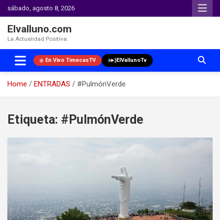
sábado, agosto 8, 2026
Elvalluno.com
La Actualidad Positiva.
En Vivo TimecasTV
ElVallunoTv
Home
ENTRADAS
#PulmónVerde
Skip
to
Etiqueta:
#PulmónVerde
content