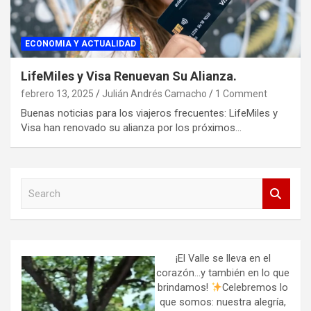
ECONOMIA Y ACTUALIDAD
LifeMiles y Visa Renuevan Su Alianza.
febrero 13, 2025
Julián Andrés Camacho
1 Comment
Buenas noticias para los viajeros frecuentes: LifeMiles y
Visa han renovado su alianza por los próximos…
S
e
a
r
c
h
¡El Valle se lleva en el
corazón…y también en lo que
brindamos!
Celebremos lo
que somos: nuestra alegría,