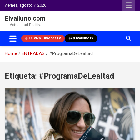
viernes, agosto 7, 2026
Elvalluno.com
La Actualidad Positiva.
En Vivo TimecasTV
ElVallunoTv
Home
ENTRADAS
#ProgramaDeLealtad
Skip
to
Etiqueta:
#ProgramaDeLealtad
content