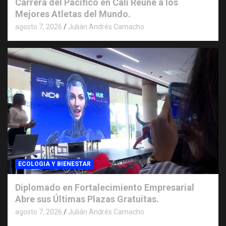
Carrera del Pacifico en Cali Reúne a los
Mejores Atletas del Mundo.
agosto 7, 2026
Julián Andrés Camacho
ECOLOGIA Y BIENESTAR
Diplomado en Fortalecimiento Empresarial
Abre sus Últimas Plazas Gratuitas.
agosto 7, 2026
Julián Andrés Camacho