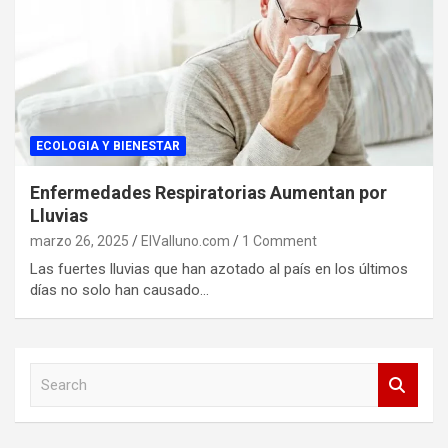
ECOLOGIA Y BIENESTAR
Enfermedades Respiratorias Aumentan por
Lluvias
marzo 26, 2025
ElValluno.com
1 Comment
Las fuertes lluvias que han azotado al país en los últimos
días no solo han causado…
S
e
a
r