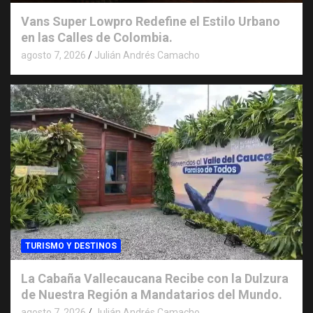
Vans Super Lowpro Redefine el Estilo Urbano
en las Calles de Colombia.
agosto 7, 2026
Julián Andrés Camacho
TURISMO Y DESTINOS
La Cabaña Vallecaucana Recibe con la Dulzura
de Nuestra Región a Mandatarios del Mundo.
agosto 7, 2026
Julián Andrés Camacho