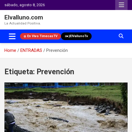
sábado, agosto 8, 2026
Elvalluno.com
La Actualidad Positiva.
En Vivo TimecasTV
ElVallunoTv
Home
ENTRADAS
Prevención
Skip
to
Etiqueta:
Prevención
content