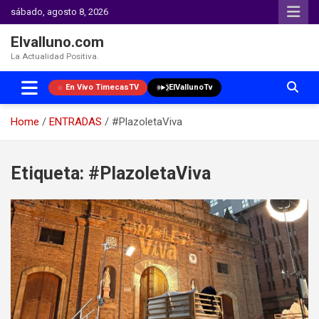
sábado, agosto 8, 2026
Elvalluno.com
La Actualidad Positiva.
En Vivo TimecasTV
ElVallunoTv
Home
ENTRADAS
#PlazoletaViva
Skip
to
Etiqueta:
#PlazoletaViva
content