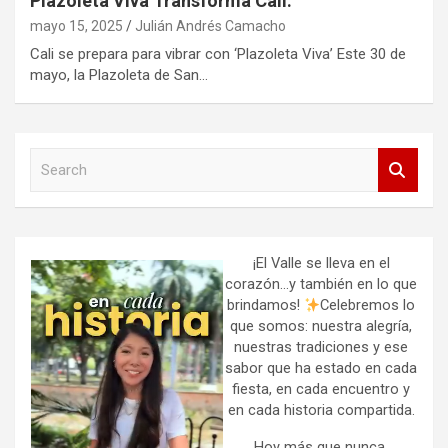
Plazoleta Viva Transforma Cali.
mayo 15, 2025
Julián Andrés Camacho
Cali se prepara para vibrar con ‘Plazoleta Viva’ Este 30 de
mayo, la Plazoleta de San…
S
e
a
r
c
h
¡El Valle se lleva en el
corazón…y también en lo que
brindamos!
Celebremos lo
que somos: nuestra alegría,
nuestras tradiciones y ese
sabor que ha estado en cada
fiesta, en cada encuentro y
en cada historia compartida.
Hoy más que nunca,