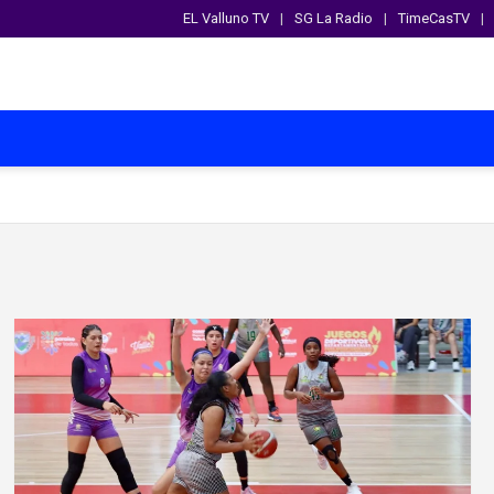
EL Valluno TV
SG La Radio
TimeCasTV