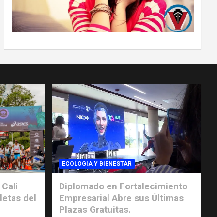
ECOLOGIA Y BIENESTAR
 Cali
Diplomado en Fortalecimiento
letas del
Empresarial Abre sus Últimas
Plazas Gratuitas.