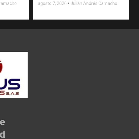
 Camacho
agosto 7, 2026
Julián Andrés Camacho
de
ad