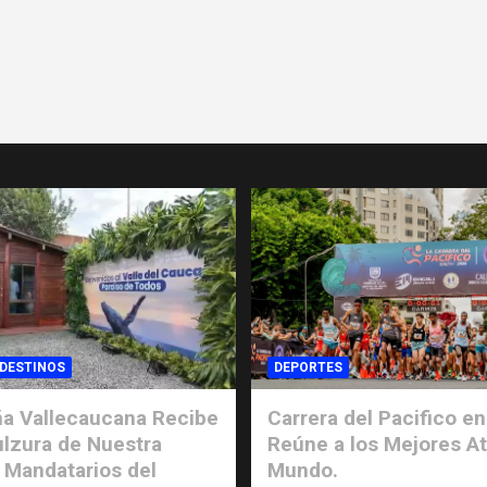
 DESTINOS
DEPORTES
a Vallecaucana Recibe
Carrera del Pacifico en
ulzura de Nuestra
Reúne a los Mejores At
 Mandatarios del
Mundo.