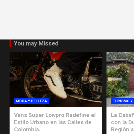
You may Missed
MODA Y BELLEZA
TURISMO Y
Vans Super Lowpro Redefine el
La Cabañ
Estilo Urbano en las Calles de
con la D
Colombia.
Región a