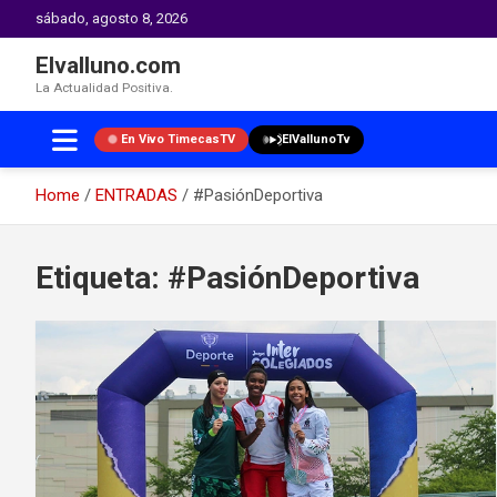
sábado, agosto 8, 2026
Elvalluno.com
La Actualidad Positiva.
En Vivo TimecasTV
ElVallunoTv
Home
ENTRADAS
#PasiónDeportiva
Skip
to
Etiqueta:
#PasiónDeportiva
content