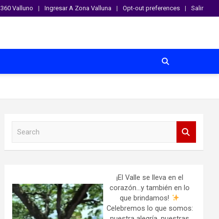
360 Valluno
Ingresar A Zona Valluna
Opt-out preferences
Salir
S
e
a
r
c
h
¡El Valle se lleva en el
corazón…y también en lo
que brindamos!
Celebremos lo que somos:
nuestra alegría, nuestras