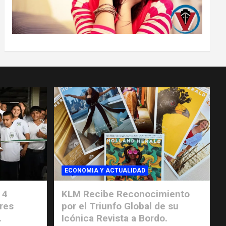
ECONOMIA Y ACTUALIDAD
 4
KLM Recibe Reconocimiento
res
por el Triunfo Global de su
.
Icónica Revista a Bordo.