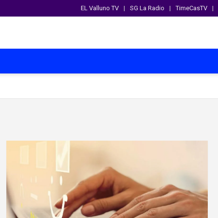
EL Valluno TV
SG La Radio
TimeCasTV