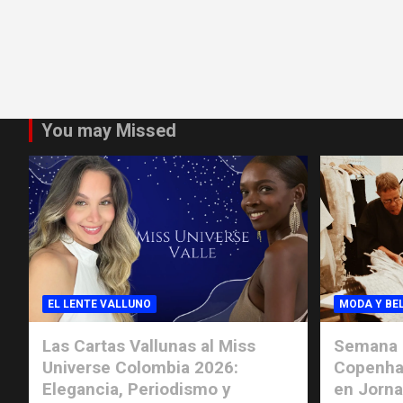
You may Missed
EL LENTE VALLUNO
MODA Y BE
Las Cartas Vallunas al Miss
Semana 
Universe Colombia 2026:
Copenha
Elegancia, Periodismo y
en Jorn