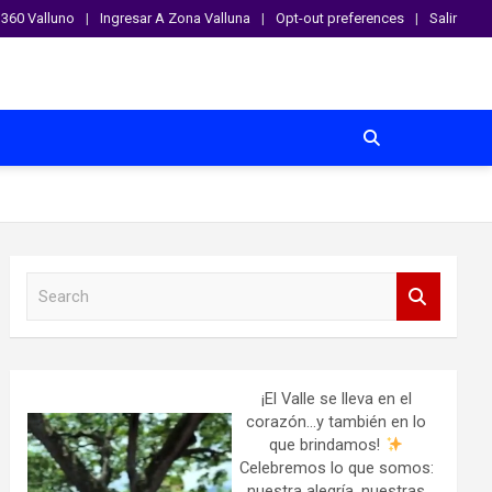
360 Valluno
Ingresar A Zona Valluna
Opt-out preferences
Salir
S
e
a
r
c
h
¡El Valle se lleva en el
corazón…y también en lo
que brindamos!
Celebremos lo que somos:
nuestra alegría, nuestras