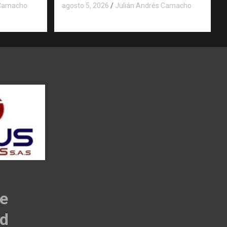
 Camacho
agosto 5, 2026
Julián Andrés Camacho
de
ad