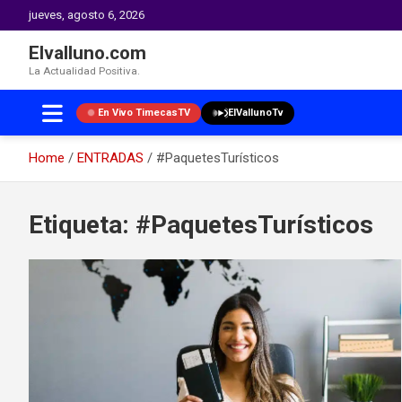
jueves, agosto 6, 2026
Elvalluno.com
La Actualidad Positiva.
En Vivo TimecasTV
ElVallunoTv
Home
ENTRADAS
#PaquetesTurísticos
Skip
to
Etiqueta:
#PaquetesTurísticos
content