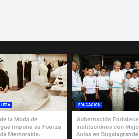
LLEZA
EDUCACION
de la Moda de
Gobernación Fortalece
gue Impone su Fuerza
Instituciones con Mejo
ada Memorable.
Aulas en Bugalagrande