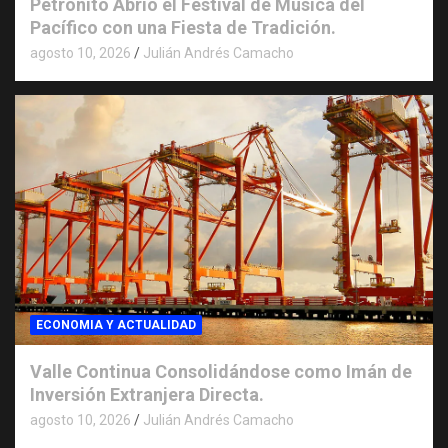
Petronito Abrió el Festival de Música del
Pacífico con una Fiesta de Tradición.
agosto 10, 2026
Julián Andrés Camacho
ECONOMIA Y ACTUALIDAD
Valle Continua Consolidándose como Imán de
Inversión Extranjera Directa.
agosto 10, 2026
Julián Andrés Camacho