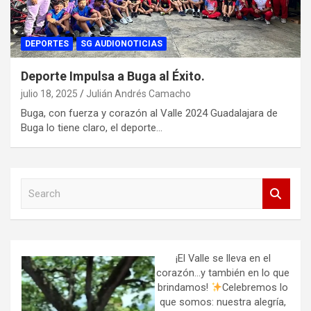
DEPORTES
SG AUDIONOTICIAS
Deporte Impulsa a Buga al Éxito.
julio 18, 2025
Julián Andrés Camacho
Buga, con fuerza y corazón al Valle 2024 Guadalajara de
Buga lo tiene claro, el deporte…
S
e
a
r
c
h
¡El Valle se lleva en el
corazón…y también en lo que
brindamos!
Celebremos lo
que somos: nuestra alegría,