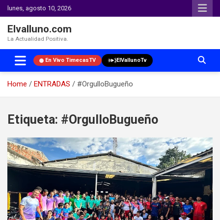
lunes, agosto 10, 2026
Elvalluno.com
La Actualidad Positiva.
En Vivo TimecasTV
ElVallunoTv
Home
ENTRADAS
#OrgulloBugueño
Skip
to
Etiqueta:
#OrgulloBugueño
content