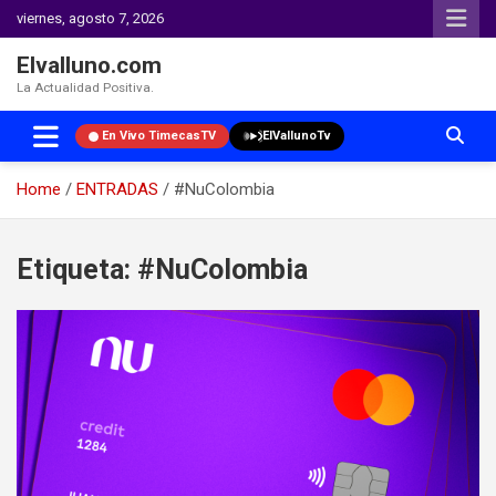
viernes, agosto 7, 2026
Elvalluno.com
La Actualidad Positiva.
En Vivo TimecasTV
ElVallunoTv
Home
ENTRADAS
#NuColombia
Skip
to
Etiqueta:
#NuColombia
content