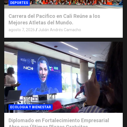
DEPORTES
Carrera del Pacifico en Cali Reúne a los
Mejores Atletas del Mundo.
agosto 7, 2026
Julián Andrés Camacho
ECOLOGIA Y BIENESTAR
Diplomado en Fortalecimiento Empresarial
Abre sus Últimas Plazas Gratuitas.