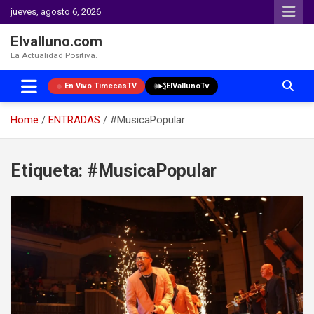
jueves, agosto 6, 2026
Elvalluno.com
La Actualidad Positiva.
En Vivo TimecasTV
ElVallunoTv
Home
ENTRADAS
#MusicaPopular
Skip
to
Etiqueta:
#MusicaPopular
content