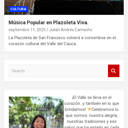
CULTURA
Música Popular en Plazoleta Viva.
septiembre 11, 2025
Julián Andrés Camacho
La Plazoleta de San Francisco volverá a convertirse en el
corazón cultural del Valle del Cauca…
S
e
a
r
c
h
¡El Valle se lleva en el
corazón…y también en lo que
brindamos!
Celebremos lo
que somos: nuestra alegría,
nuestras tradiciones y ese
sabor que ha estado en cada