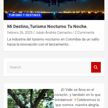
TURISMO Y DESTINOS
Mi Destino,Turismo Nocturno Tu Noche.
febrero 26, 2025
Julián Andrés Camacho
2 Comments
La industria del turismo nocturno en Colombia da un salto
hacia la innovación con el lanzamiento…
S
e
a
r
c
h
¡El Valle se lleva en el
corazón…y también en lo que
brindamos!
Celebremos lo
que somos: nuestra alegría,