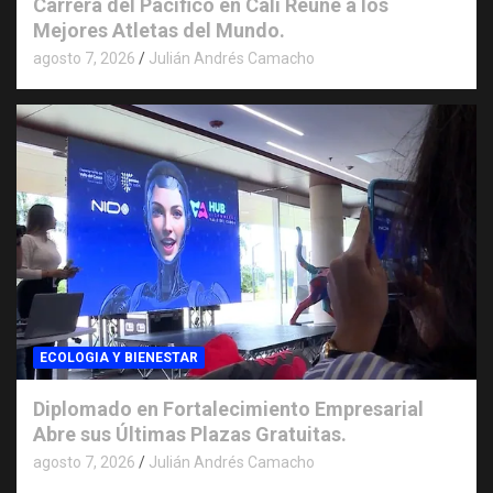
Carrera del Pacifico en Cali Reúne a los
Mejores Atletas del Mundo.
agosto 7, 2026
Julián Andrés Camacho
ECOLOGIA Y BIENESTAR
Diplomado en Fortalecimiento Empresarial
Abre sus Últimas Plazas Gratuitas.
agosto 7, 2026
Julián Andrés Camacho