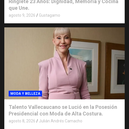
Ringlete 23 Años: Dignidad, Memoria y Cocina
que Une.
agosto 9, 2026
Gustagamo
MODA Y BELLEZA
Talento Vallecaucano se Lució en la Posesión
Presidencial con Moda de Alta Costura.
agosto 8, 2026
Julián Andrés Camacho