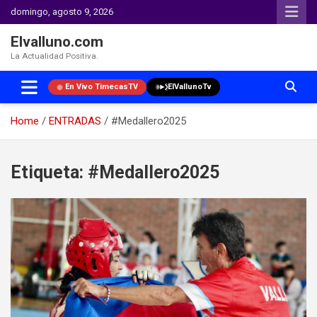
domingo, agosto 9, 2026
Elvalluno.com
La Actualidad Positiva.
En Vivo TimecasTV
ElVallunoTv
Home
ENTRADAS
#Medallero2025
Skip
to
Etiqueta:
#Medallero2025
content