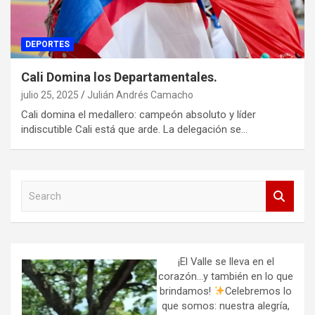
DEPORTES
Cali Domina los Departamentales.
julio 25, 2025
Julián Andrés Camacho
Cali domina el medallero: campeón absoluto y líder
indiscutible Cali está que arde. La delegación se…
S
e
a
r
c
h
¡El Valle se lleva en el
corazón…y también en lo que
brindamos!
Celebremos lo
que somos: nuestra alegría,