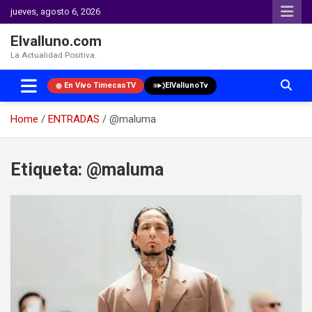
jueves, agosto 6, 2026
Elvalluno.com
La Actualidad Positiva.
En Vivo TimecasTV
ElVallunoTv
Home
ENTRADAS
@maluma
Skip
to
Etiqueta:
@maluma
content