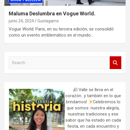
MODA Y BELLEZA
Maluma Deslumbra en Vogue World.
junio 24, 2024
Gustagamo
Vogue World: Paris, en su tercera edición, se consolidó
como un evento emblemático en el mundo…
S
e
a
r
c
h
¡El Valle se lleva en el
corazón…y también en lo que
brindamos!
Celebremos lo
que somos: nuestra alegría,
nuestras tradiciones y ese
sabor que ha estado en cada
fiesta, en cada encuentro y