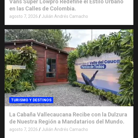
Vans Super Lowpro Redefine el Estilo Urbano
en las Calles de Colombia.
agosto 7, 2026
Julián Andrés Camacho
TURISMO Y DESTINOS
La Cabaña Vallecaucana Recibe con la Dulzura
de Nuestra Región a Mandatarios del Mundo.
agosto 7, 2026
Julián Andrés Camacho