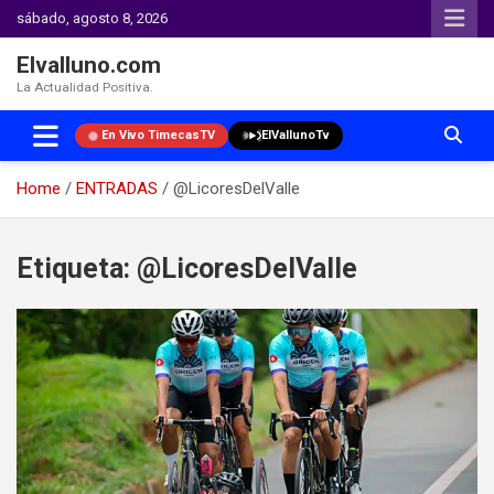
sábado, agosto 8, 2026
Elvalluno.com
La Actualidad Positiva.
En Vivo TimecasTV
ElVallunoTv
Home
ENTRADAS
@LicoresDelValle
Skip
to
Etiqueta:
@LicoresDelValle
content