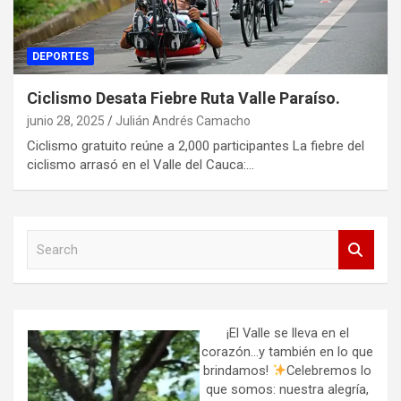
DEPORTES
Ciclismo Desata Fiebre Ruta Valle Paraíso.
junio 28, 2025
Julián Andrés Camacho
Ciclismo gratuito reúne a 2,000 participantes La fiebre del
ciclismo arrasó en el Valle del Cauca:…
S
e
a
r
c
h
¡El Valle se lleva en el
corazón…y también en lo que
brindamos!
Celebremos lo
que somos: nuestra alegría,