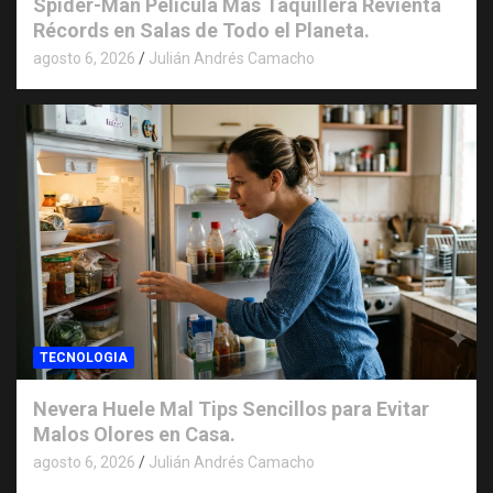
Spider-Man Película Más Taquillera Revienta
Récords en Salas de Todo el Planeta.
agosto 6, 2026
Julián Andrés Camacho
TECNOLOGIA
Nevera Huele Mal Tips Sencillos para Evitar
Malos Olores en Casa.
agosto 6, 2026
Julián Andrés Camacho