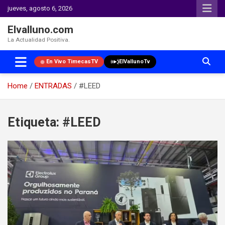
jueves, agosto 6, 2026
Elvalluno.com
La Actualidad Positiva.
En Vivo TimecasTV
ElVallunoTv
Home
ENTRADAS
#LEED
Skip
to
Etiqueta:
#LEED
content