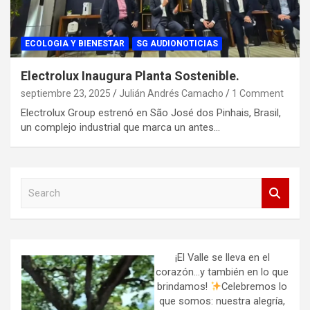
ECOLOGIA Y BIENESTAR
SG AUDIONOTICIAS
Electrolux Inaugura Planta Sostenible.
septiembre 23, 2025
Julián Andrés Camacho
1 Comment
Electrolux Group estrenó en São José dos Pinhais, Brasil,
un complejo industrial que marca un antes…
S
e
a
r
c
h
¡El Valle se lleva en el
corazón…y también en lo que
brindamos!
Celebremos lo
que somos: nuestra alegría,