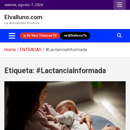
viernes, agosto 7, 2026
Elvalluno.com
La Actualidad Positiva.
En Vivo TimecasTV
ElVallunoTv
Home
ENTRADAS
#LactanciaInformada
Skip
to
Etiqueta:
#LactanciaInformada
content