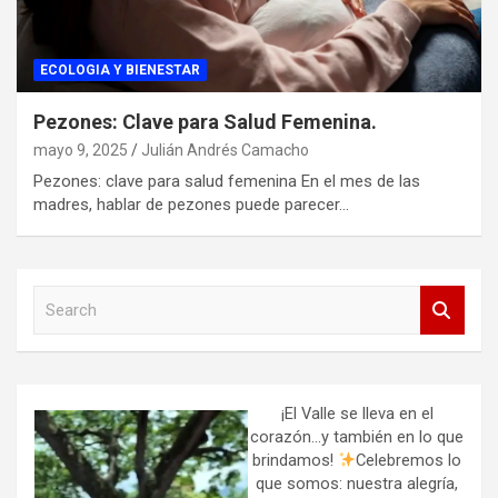
ECOLOGIA Y BIENESTAR
Pezones: Clave para Salud Femenina.
mayo 9, 2025
Julián Andrés Camacho
Pezones: clave para salud femenina En el mes de las
madres, hablar de pezones puede parecer…
S
e
a
r
c
h
¡El Valle se lleva en el
corazón…y también en lo que
brindamos!
Celebremos lo
que somos: nuestra alegría,