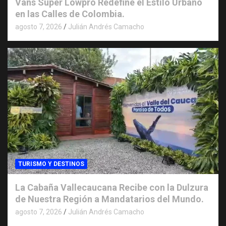
Vans Super Lowpro Redefine el Estilo Urbano
en las Calles de Colombia.
agosto 7, 2026
Julián Andrés Camacho
TURISMO Y DESTINOS
La Cabaña Vallecaucana Recibe con la Dulzura
de Nuestra Región a Mandatarios del Mundo.
agosto 7, 2026
Julián Andrés Camacho