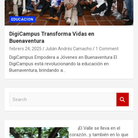
EDUCACION
DigiCampus Transforma Vidas en
Buenaventura
febrero 24, 2025
Julián Andrés Camacho
1 Comment
DigiCampus Empodera a Jóvenes en Buenaventura El
DigiCampus está revolucionando la educación en
Buenaventura, brindando a…
S
e
a
r
c
h
¡El Valle se lleva en el
corazón…y también en lo que