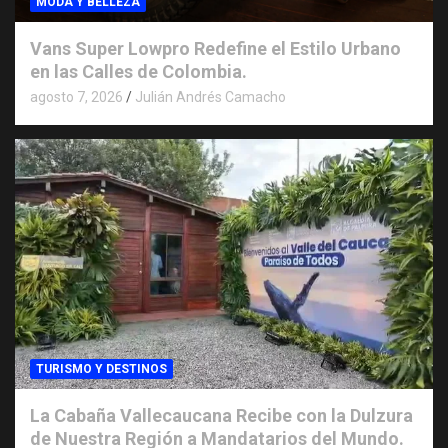
MODA Y BELLEZA
Vans Super Lowpro Redefine el Estilo Urbano
en las Calles de Colombia.
agosto 7, 2026
Julián Andrés Camacho
TURISMO Y DESTINOS
La Cabaña Vallecaucana Recibe con la Dulzura
de Nuestra Región a Mandatarios del Mundo.