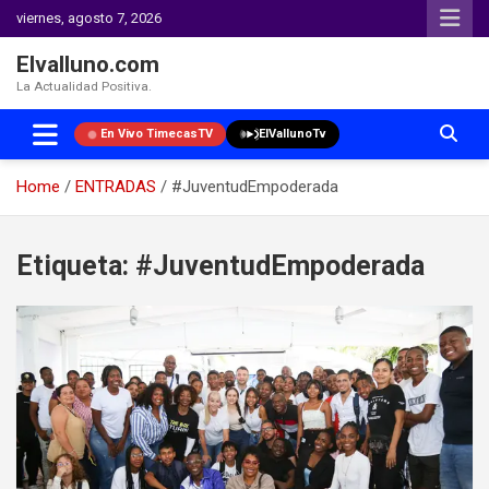
viernes, agosto 7, 2026
Elvalluno.com
La Actualidad Positiva.
En Vivo TimecasTV
ElVallunoTv
Home
ENTRADAS
#JuventudEmpoderada
Skip
to
Etiqueta:
#JuventudEmpoderada
content