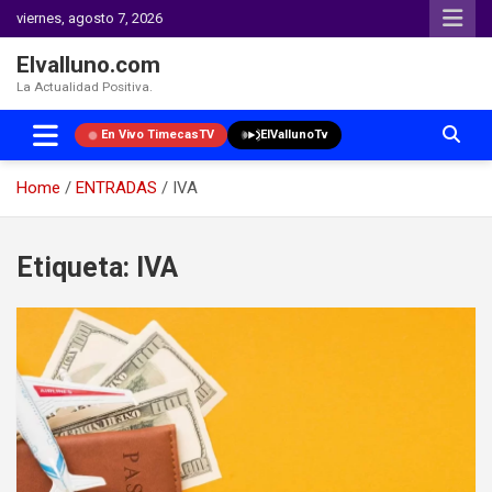
viernes, agosto 7, 2026
Elvalluno.com
La Actualidad Positiva.
En Vivo TimecasTV
ElVallunoTv
Home
ENTRADAS
IVA
Skip
to
Etiqueta:
IVA
content