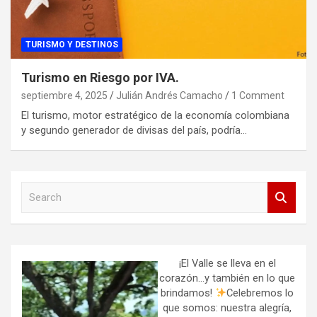
TURISMO Y DESTINOS
Turismo en Riesgo por IVA.
septiembre 4, 2025
Julián Andrés Camacho
1 Comment
El turismo, motor estratégico de la economía colombiana
y segundo generador de divisas del país, podría…
S
e
a
r
c
h
¡El Valle se lleva en el
corazón…y también en lo que
brindamos!
Celebremos lo
que somos: nuestra alegría,