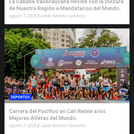
La Cabaña Vallecaucana Recibe con la Dulzura
de Nuestra Región a Mandatarios del Mundo.
agosto 7, 2026
Julián Andrés Camacho
DEPORTES
Carrera del Pacifico en Cali Reúne a los
Mejores Atletas del Mundo.
agosto 7, 2026
Julián Andrés Camacho