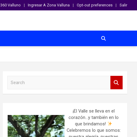
360 Valluno
Ingresar A Zona Valluna
Opt-out preferences
Salir
S
e
a
r
c
h
¡El Valle se lleva en el
corazón…y también en lo
que brindamos!
Celebremos lo que somos:
nuestra alegría, nuestras