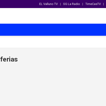
EL Valluno TV
SG La Radio
TimeCasTV
ferias