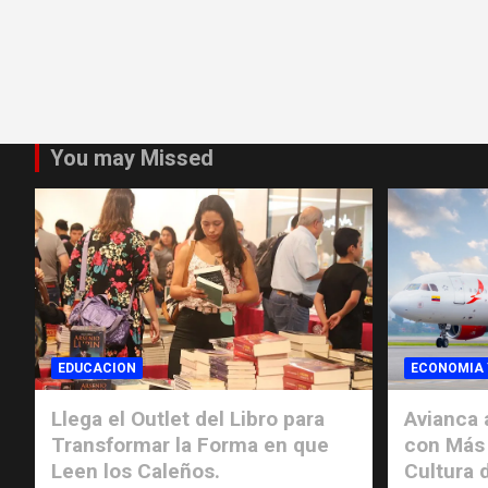
You may Missed
EDUCACION
ECONOMIA 
Llega el Outlet del Libro para
Avianca 
Transformar la Forma en que
con Más 
Leen los Caleños.
Cultura d