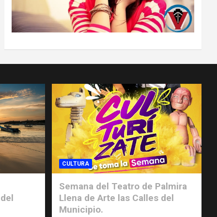
CULTURA
Semana del Teatro de Palmira
 del
Llena de Arte las Calles del
.
Municipio.