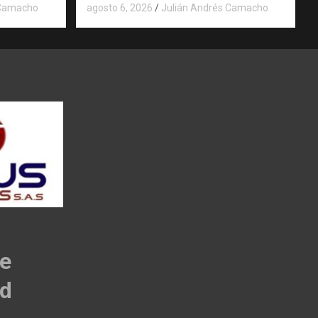
 Camacho
agosto 6, 2026
Julián Andrés Camacho
de
ad