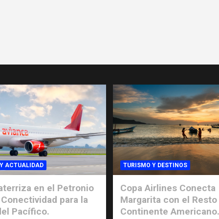
Y ACTUALIDAD
TURISMO Y DESTINOS
aterriza en el Petronio
Copa Airlines Conecta
Conectividad para la
Margarita con el Resto
el Pacífico.
Continente Americano