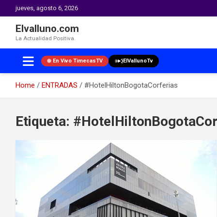
jueves, agosto 6, 2026
Elvalluno.com
La Actualidad Positiva.
En Vivo TimecasTV
ElVallunoTv
Home
ENTRADAS
#HotelHiltonBogotaCorferias
Skip
to
Etiqueta:
#HotelHiltonBogotaCor
content