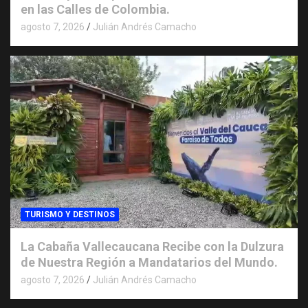
en las Calles de Colombia.
agosto 7, 2026
Julián Andrés Camacho
TURISMO Y DESTINOS
La Cabaña Vallecaucana Recibe con la Dulzura
de Nuestra Región a Mandatarios del Mundo.
agosto 7, 2026
Julián Andrés Camacho