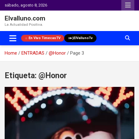
sábado, agosto 8, 2026
Elvalluno.com
La Actualidad Positiva.
En Vivo TimecasTV
ElVallunoTv
Home
ENTRADAS
@Honor
Page 3
Skip
to
Etiqueta:
@Honor
content