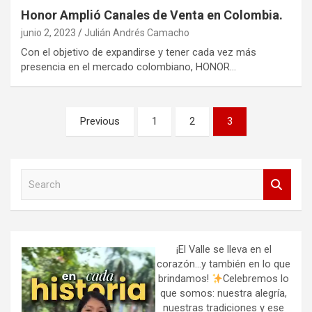
Honor Amplió Canales de Venta en Colombia.
junio 2, 2023
Julián Andrés Camacho
Con el objetivo de expandirse y tener cada vez más
presencia en el mercado colombiano, HONOR…
Paginación
Previous
1
2
3
de
entradas
S
e
a
r
c
h
¡El Valle se lleva en el
corazón…y también en lo que
brindamos!
Celebremos lo
que somos: nuestra alegría,
nuestras tradiciones y ese