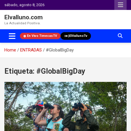
sábado, agosto 8, 2026
Elvalluno.com
La Actualidad Positiva.
En Vivo TimecasTV
ElVallunoTv
Home
ENTRADAS
#GlobalBigDay
Skip
to
Etiqueta:
#GlobalBigDay
content