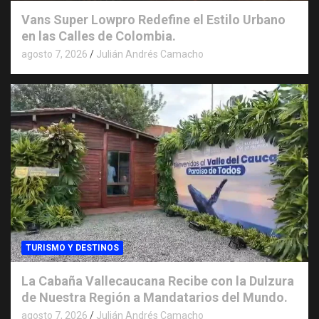
Vans Super Lowpro Redefine el Estilo Urbano
en las Calles de Colombia.
agosto 7, 2026
Julián Andrés Camacho
TURISMO Y DESTINOS
La Cabaña Vallecaucana Recibe con la Dulzura
de Nuestra Región a Mandatarios del Mundo.
agosto 7, 2026
Julián Andrés Camacho