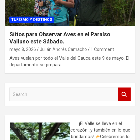
TURISMO Y DESTINOS
Sitios para Observar Aves en el Paraíso
Valluno este Sábado.
mayo 8, 2026
Julián Andrés Camacho
1 Comment
Aves vuelan por todo el Valle del Cauca este 9 de mayo. El
departamento se prepara…
S
e
a
r
c
h
¡El Valle se lleva en el
corazón…y también en lo que
brindamos!
Celebremos lo