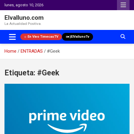
lunes, agosto 10, 2026
Elvalluno.com
La Actualidad Positiva.
En Vivo TimecasTV
ElVallunoTv
Home
ENTRADAS
#Geek
Skip
to
Etiqueta:
#Geek
content