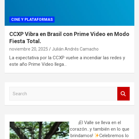
CINE Y PLATAFORMAS
CCXP Vibra en Brasil con Prime Video en Modo
Fiesta Total.
noviembre 20, 2025
Julián Andrés Camacho
La expectativa por la CCXP vuelve a incendiar las redes y
este año Prime Video llega…
S
e
a
r
c
h
¡El Valle se lleva en el
corazón…y también en lo que
brindamos!
Celebremos lo