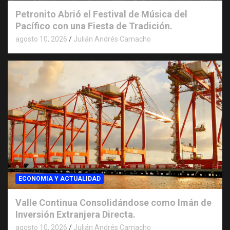
Petronito Abrió el Festival de Música del
Pacífico con una Fiesta de Tradición.
agosto 10, 2026
Julián Andrés Camacho
ECONOMIA Y ACTUALIDAD
Valle Continua Consolidándose como Imán de
Inversión Extranjera Directa.
agosto 10, 2026
Julián Andrés Camacho