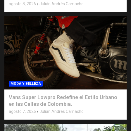
agosto 8, 2026
Julián Andrés Camacho
MODA Y BELLEZA
Vans Super Lowpro Redefine el Estilo Urbano
en las Calles de Colombia.
agosto 7, 2026
Julián Andrés Camacho