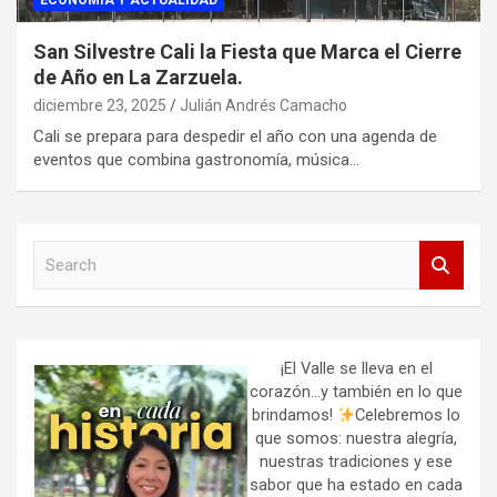
ECONOMIA Y ACTUALIDAD
San Silvestre Cali la Fiesta que Marca el Cierre
de Año en La Zarzuela.
diciembre 23, 2025
Julián Andrés Camacho
Cali se prepara para despedir el año con una agenda de
eventos que combina gastronomía, música…
S
e
a
r
c
h
¡El Valle se lleva en el
corazón…y también en lo que
brindamos!
Celebremos lo
que somos: nuestra alegría,
nuestras tradiciones y ese
sabor que ha estado en cada