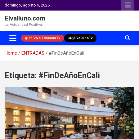
domingo, agosto 9, 2026
Elvalluno.com
La Actualidad Positiva.
En Vivo TimecasTV
ElVallunoTv
Home
ENTRADAS
#FinDeAñoEnCali
Skip
to
Etiqueta:
#FinDeAñoEnCali
content