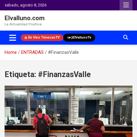
sábado, agosto 8, 2026
Elvalluno.com
La Actualidad Positiva.
En Vivo TimecasTV
ElVallunoTv
Home
ENTRADAS
#FinanzasValle
Skip
to
Etiqueta:
#FinanzasValle
content