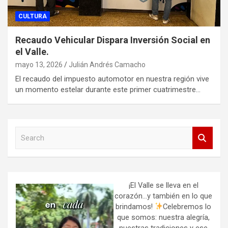
CULTURA
Recaudo Vehicular Dispara Inversión Social en
el Valle.
mayo 13, 2026
Julián Andrés Camacho
El recaudo del impuesto automotor en nuestra región vive
un momento estelar durante este primer cuatrimestre…
S
e
a
r
c
h
¡El Valle se lleva en el
corazón…y también en lo que
brindamos!
Celebremos lo
que somos: nuestra alegría,
nuestras tradiciones y ese