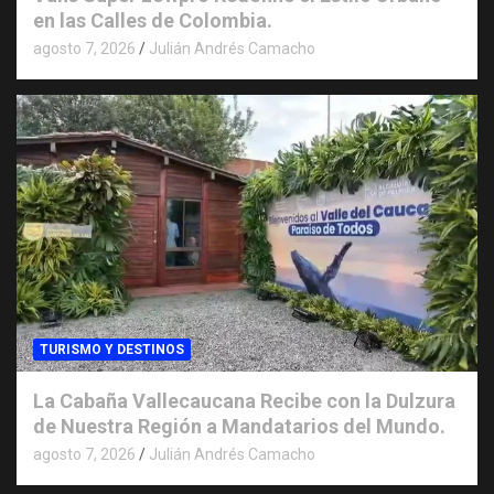
en las Calles de Colombia.
agosto 7, 2026
Julián Andrés Camacho
TURISMO Y DESTINOS
La Cabaña Vallecaucana Recibe con la Dulzura
de Nuestra Región a Mandatarios del Mundo.
agosto 7, 2026
Julián Andrés Camacho