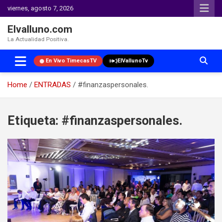
viernes, agosto 7, 2026
Elvalluno.com
La Actualidad Positiva.
En Vivo TimecasTV
ElVallunoTv
Home
ENTRADAS
#finanzaspersonales.
Skip
to
Etiqueta:
#finanzaspersonales.
content