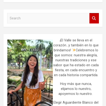
S
e
a
r
c
h
¡El Valle se lleva en el
corazón…y también en lo que
brindamos!
Celebremos lo
que somos: nuestra alegría,
nuestras tradiciones y ese
sabor que ha estado en cada
fiesta, en cada encuentro y
en cada historia compartida.
Hoy más que nunca,
elijamos lo nuestro,
apoyemos lo nuestro.
Elegir Aguardiente Blanco del