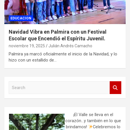
EDUCACION
Navidad Vibra en Palmira con un Festival
Escolar que Encendió el Espíritu Juvenil.
noviembre 19, 2025
Julián Andrés Camacho
Palmira ya marcó oficialmente el inicio de la Navidad, y lo
hizo con un estallido de…
S
e
a
r
c
h
¡El Valle se lleva en el
corazón…y también en lo que
brindamos!
Celebremos lo