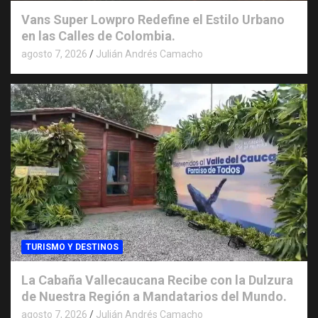
Vans Super Lowpro Redefine el Estilo Urbano
en las Calles de Colombia.
agosto 7, 2026
Julián Andrés Camacho
TURISMO Y DESTINOS
La Cabaña Vallecaucana Recibe con la Dulzura
de Nuestra Región a Mandatarios del Mundo.
agosto 7, 2026
Julián Andrés Camacho