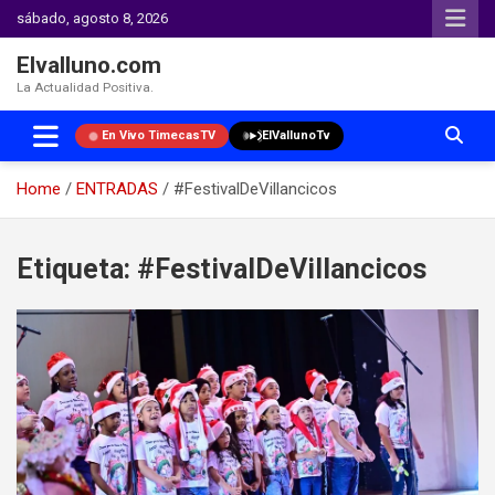
sábado, agosto 8, 2026
Elvalluno.com
La Actualidad Positiva.
En Vivo TimecasTV
ElVallunoTv
Home
ENTRADAS
#FestivalDeVillancicos
Skip
to
Etiqueta:
#FestivalDeVillancicos
content