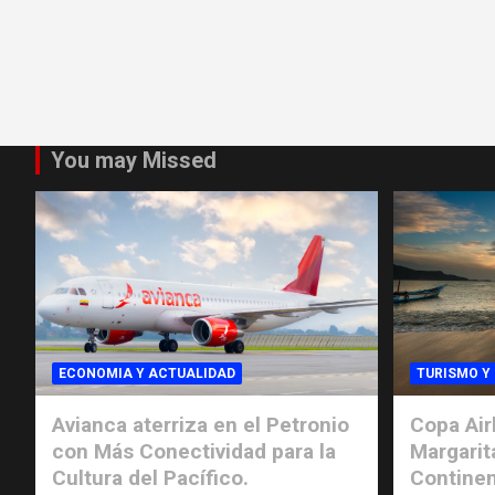
You may Missed
ECONOMIA Y ACTUALIDAD
TURISMO Y
Avianca aterriza en el Petronio
Copa Air
con Más Conectividad para la
Margarit
Cultura del Pacífico.
Continen