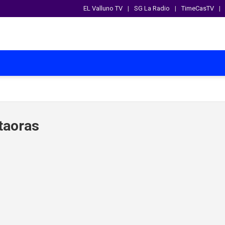
EL Valluno TV
SG La Radio
TimeCasTV
taoras