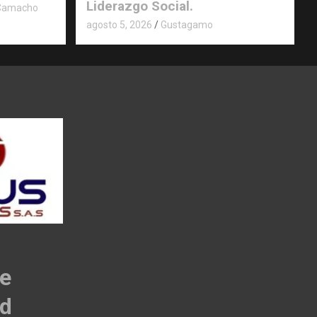
Liderazgo Social.
 Camacho
agosto 5, 2026
Gustagamo
de
ad