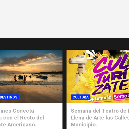
 DESTINOS
CULTURA
lines Conecta
Semana del Teatro de 
a con el Resto del
Llena de Arte las Calle
te Americano.
Municipio.