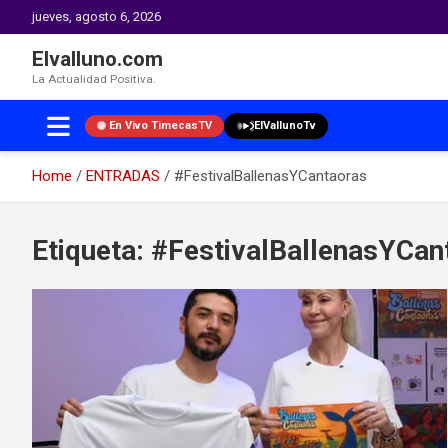
jueves, agosto 6, 2026
Elvalluno.com
La Actualidad Positiva.
En Vivo TimecasTV
ElVallunoTv
Home
ENTRADAS
#FestivalBallenasYCantaoras
Skip
to
Etiqueta:
#FestivalBallenasYCan
content