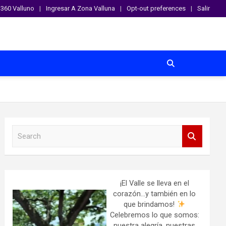
360 Valluno
Ingresar A Zona Valluna
Opt-out preferences
Salir
S
e
a
r
c
h
¡El Valle se lleva en el
corazón…y también en lo
que brindamos!
Celebremos lo que somos:
nuestra alegría, nuestras