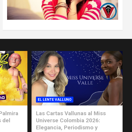
EL LENTE VALLUNO
Palmira
Las Cartas Vallunas al Miss
s del
Universe Colombia 2026:
Elegancia, Periodismo y