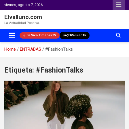
viernes, agosto 7, 2026
Elvalluno.com
La Actualidad Positiva.
En Vivo TimecasTV
ElVallunoTv
Home
ENTRADAS
#FashionTalks
Skip
to
Etiqueta:
#FashionTalks
content