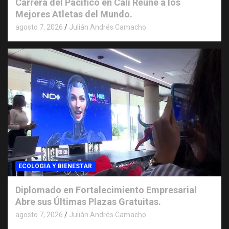
Carrera del Pacifico en Cali Reúne a los
Mejores Atletas del Mundo.
agosto 7, 2026
Julián Andrés Camacho
ECOLOGIA Y BIENESTAR
Diplomado en Fortalecimiento Empresarial
Abre sus Últimas Plazas Gratuitas.
agosto 7, 2026
Julián Andrés Camacho