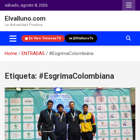
sábado, agosto 8, 2026
Elvalluno.com
La Actualidad Positiva.
En Vivo TimecasTV
ElVallunoTv
Home
ENTRADAS
#EsgrimaColombiana
Skip
to
Etiqueta:
#EsgrimaColombiana
content