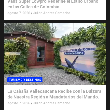
Vans Super Lowpro Redefine el Estilo Urbano
en las Calles de Colombia.
agosto 7, 2026
Julián Andrés Camacho
TURISMO Y DESTINOS
La Cabaña Vallecaucana Recibe con la Dulzura
de Nuestra Región a Mandatarios del Mundo.
agosto 7, 2026
Julián Andrés Camacho