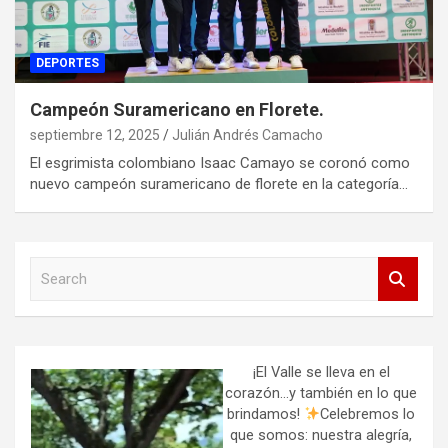
DEPORTES
Campeón Suramericano en Florete.
septiembre 12, 2025
Julián Andrés Camacho
El esgrimista colombiano Isaac Camayo se coronó como
nuevo campeón suramericano de florete en la categoría…
S
e
a
r
c
h
¡El Valle se lleva en el
corazón…y también en lo que
brindamos!
Celebremos lo
que somos: nuestra alegría,