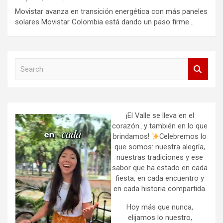
Movistar avanza en transición energética con más paneles
solares Movistar Colombia está dando un paso firme…
S
e
a
r
c
h
¡El Valle se lleva en el
corazón…y también en lo que
brindamos!
Celebremos lo
que somos: nuestra alegría,
nuestras tradiciones y ese
sabor que ha estado en cada
fiesta, en cada encuentro y
en cada historia compartida.
Hoy más que nunca,
elijamos lo nuestro,