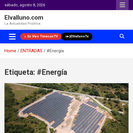
sábado, agosto 8, 2026
Elvalluno.com
La Actualidad Positiva.
En Vivo TimecasTV
ElVallunoTv
Home
ENTRADAS
#Energía
Skip
to
Etiqueta:
#Energía
content