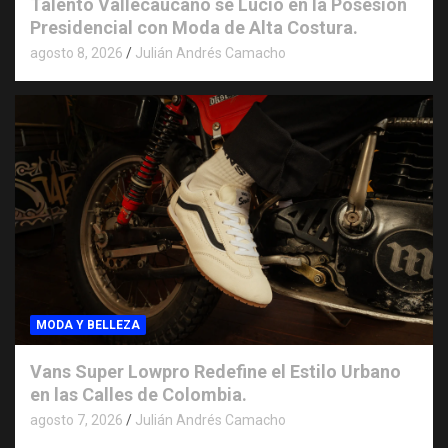
Talento Vallecaucano se Lució en la Posesión
Presidencial con Moda de Alta Costura.
agosto 8, 2026
Julián Andrés Camacho
MODA Y BELLEZA
Vans Super Lowpro Redefine el Estilo Urbano
en las Calles de Colombia.
agosto 7, 2026
Julián Andrés Camacho