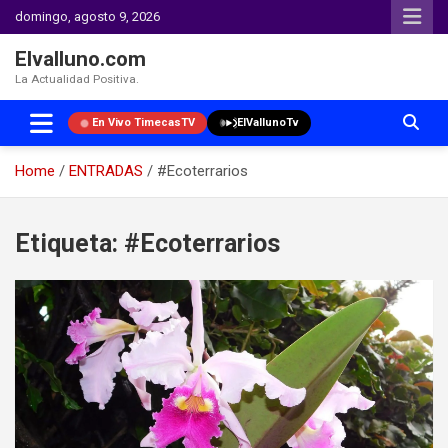
domingo, agosto 9, 2026
Elvalluno.com
La Actualidad Positiva.
En Vivo TimecasTV
ElVallunoTv
Home
ENTRADAS
#Ecoterrarios
Skip
to
Etiqueta:
#Ecoterrarios
content