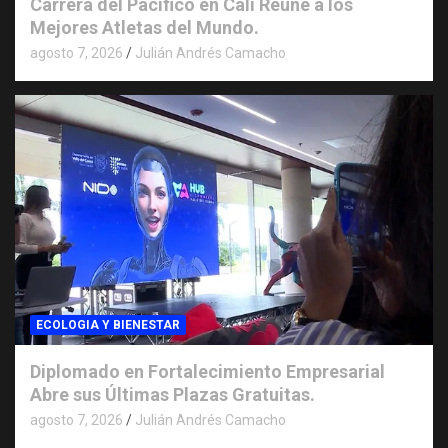
Carrera del Pacifico en Cali Reúne a los
Mejores Atletas del Mundo.
agosto 7, 2026
Julián Andrés Camacho
ECOLOGIA Y BIENESTAR
Diplomado en Fortalecimiento Empresarial
Abre sus Últimas Plazas Gratuitas.
agosto 7, 2026
Julián Andrés Camacho