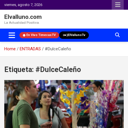
viernes, agosto 7, 2026
Elvalluno.com
La Actualidad Positiva.
En Vivo TimecasTV
ElVallunoTv
Home
ENTRADAS
#DulceCaleño
Skip
to
Etiqueta:
#DulceCaleño
content