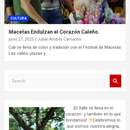
CULTURA
Macetas Endulzan el Corazón Caleño.
junio 21, 2025
Julián Andrés Camacho
Cali se llena de color y tradición con el Festival de Macetas
Las calles, plazas y…
S
e
a
r
c
h
¡El Valle se lleva en el
corazón…y también en lo que
brindamos!
Celebremos lo
que somos: nuestra alegría,