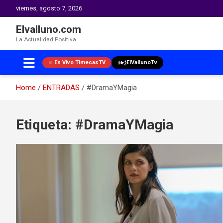
viernes, agosto 7, 2026
Elvalluno.com
La Actualidad Positiva.
En Vivo TimecasTV
ElVallunoTv
Home
ENTRADAS
#DramaYMagia
Skip
to
Etiqueta:
#DramaYMagia
content