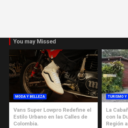
You may Missed
MODA Y BELLEZA
TURISMO Y
Vans Super Lowpro Redefine el
La Cabañ
Estilo Urbano en las Calles de
con la D
Colombia.
Región a