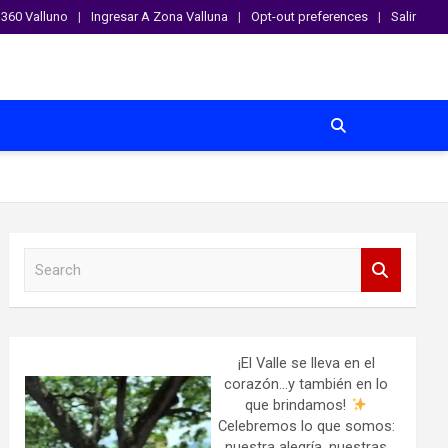
360 Valluno
Ingresar A Zona Valluna
Opt-out preferences
Salir
S
e
a
r
c
h
¡El Valle se lleva en el
corazón…y también en lo
que brindamos!
Celebremos lo que somos:
nuestra alegría, nuestras