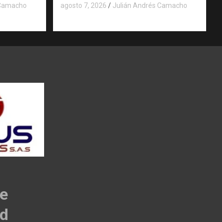
 Camacho
agosto 7, 2026
Julián Andrés Camacho
de
ad