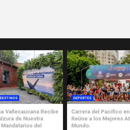
 DESTINOS
DEPORTES
a Vallecaucana Recibe
Carrera del Pacifico en
ulzura de Nuestra
Reúne a los Mejores At
 Mandatarios del
Mundo.