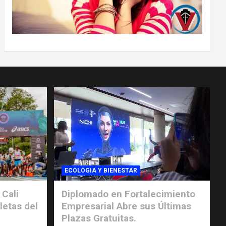
ECOLOGIA Y BIENESTAR
 Cali
Diplomado en Fortalecimiento
letas del
Empresarial Abre sus Últimas
Plazas Gratuitas.