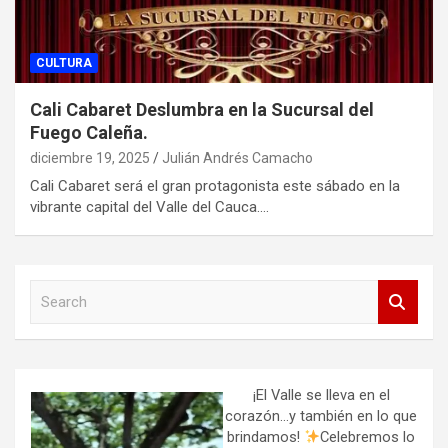
CULTURA
Cali Cabaret Deslumbra en la Sucursal del
Fuego Caleña.
diciembre 19, 2025
Julián Andrés Camacho
Cali Cabaret será el gran protagonista este sábado en la
vibrante capital del Valle del Cauca.…
S
e
a
r
c
h
¡El Valle se lleva en el
corazón…y también en lo que
brindamos!
Celebremos lo