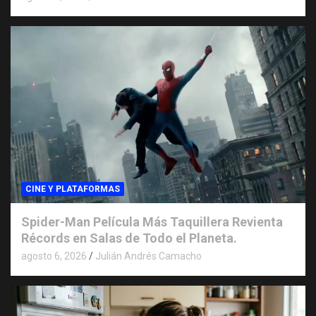
CINE Y PLATAFORMAS
Spider-Man Película Más Taquillera Revienta
Récords en Salas de Todo el Planeta.
agosto 6, 2026
Julián Andrés Camacho