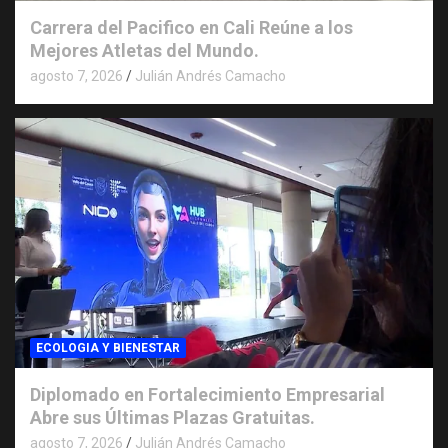
Carrera del Pacifico en Cali Reúne a los
Mejores Atletas del Mundo.
agosto 7, 2026
Julián Andrés Camacho
ECOLOGIA Y BIENESTAR
Diplomado en Fortalecimiento Empresarial
Abre sus Últimas Plazas Gratuitas.
agosto 7, 2026
Julián Andrés Camacho