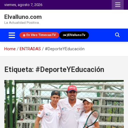
viernes, agosto 7, 2026
Elvalluno.com
La Actualidad Positiva.
En Vivo TimecasTV
ElVallunoTv
Home
ENTRADAS
#DeporteYEducación
Skip
to
Etiqueta:
#DeporteYEducación
content