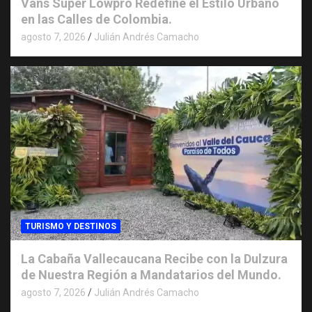
Vans Super Lowpro Redefine el Estilo Urbano
en las Calles de Colombia.
agosto 7, 2026
Julián Andrés Camacho
TURISMO Y DESTINOS
La Cabaña Vallecaucana Recibe con la Dulzura
de Nuestra Región a Mandatarios del Mundo.
agosto 7, 2026
Julián Andrés Camacho