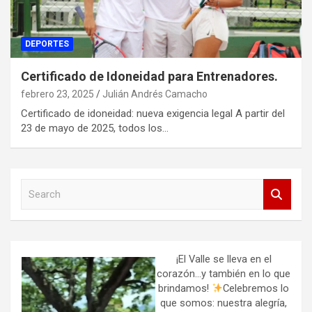
DEPORTES
Certificado de Idoneidad para Entrenadores.
febrero 23, 2025
Julián Andrés Camacho
Certificado de idoneidad: nueva exigencia legal A partir del
23 de mayo de 2025, todos los…
S
e
a
r
c
h
¡El Valle se lleva en el
corazón…y también en lo que
brindamos!
Celebremos lo
que somos: nuestra alegría,