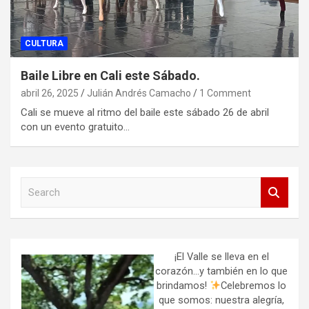
CULTURA
Baile Libre en Cali este Sábado.
abril 26, 2025
Julián Andrés Camacho
1 Comment
Cali se mueve al ritmo del baile este sábado 26 de abril
con un evento gratuito…
S
e
a
r
c
h
¡El Valle se lleva en el
corazón…y también en lo que
brindamos!
Celebremos lo
que somos: nuestra alegría,