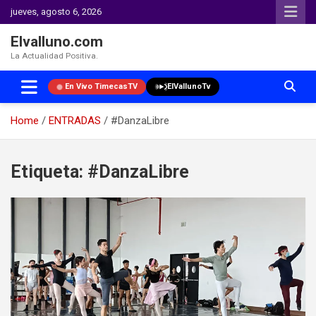
jueves, agosto 6, 2026
Elvalluno.com
La Actualidad Positiva.
En Vivo TimecasTV
ElVallunoTv
Home
ENTRADAS
#DanzaLibre
Skip
to
Etiqueta:
#DanzaLibre
content