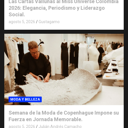
Las Cartas Vallunas al Miss Universe Colombia
2026: Elegancia, Periodismo y Liderazgo
Social.
agosto 5, 2026
Gustagamo
MODA Y BELLEZA
Semana de la Moda de Copenhague Impone su
Fuerza en Jornada Memorable.
agosto 5, 2026
Julián Andrés Camacho