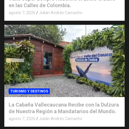
en las Calles de Colombia.
agosto 7, 2026
Julián Andrés Camacho
TURISMO Y DESTINOS
La Cabaña Vallecaucana Recibe con la Dulzura
de Nuestra Región a Mandatarios del Mundo.
agosto 7, 2026
Julián Andrés Camacho