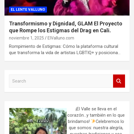
EL LENTE VALLUNO
Transformismo y Dignidad, GLAM El Proyecto
que Rompe los Estigmas del Drag en Cali.
noviembre 1, 2025
ElValluno.com
Rompimiento de Estigmas: Cómo la plataforma cultural
que transforma la vida de artistas LGBTIQ+ y posiciona…
S
e
a
r
c
h
¡El Valle se lleva en el
corazón…y también en lo que
brindamos!
Celebremos lo
que somos: nuestra alegría,
nuestras tradiciones y ese