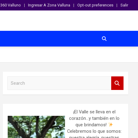
360 Valluno
Ingresar A Zona Valluna
Opt-out preferences
Salir
S
e
a
r
c
h
¡El Valle se lleva en el
corazón…y también en lo
que brindamos!
Celebremos lo que somos:
nuestra alegría, nuestras