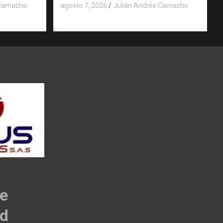
 Camacho
agosto 7, 2026
Julián Andrés Camacho
de
ad