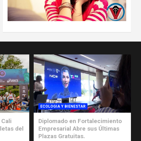
ECOLOGIA Y BIENESTAR
 Cali
Diplomado en Fortalecimiento
letas del
Empresarial Abre sus Últimas
Plazas Gratuitas.