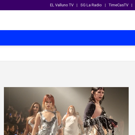
EL Valluno TV
SG La Radio
TimeCasTV