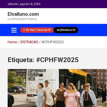
sábado, agosto 8, 2026
Elvalluno.com
La Actualidad Positiva.
En Vivo TimecasTV
ElVallunoTv
Home
ENTRADAS
#CPHFW2025
Skip
to
Etiqueta:
#CPHFW2025
content