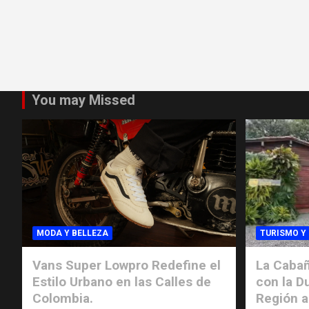
You may Missed
MODA Y BELLEZA
TURISMO Y
Vans Super Lowpro Redefine el
La Cabañ
Estilo Urbano en las Calles de
con la D
Colombia.
Región a