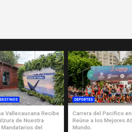
 DESTINOS
DEPORTES
a Vallecaucana Recibe
Carrera del Pacifico en
ulzura de Nuestra
Reúne a los Mejores At
 Mandatarios del
Mundo.