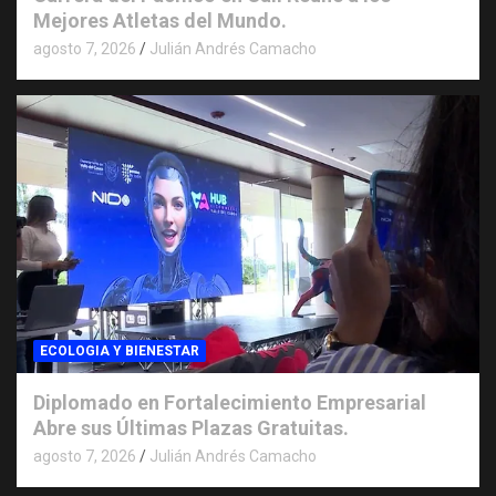
Mejores Atletas del Mundo.
agosto 7, 2026
Julián Andrés Camacho
ECOLOGIA Y BIENESTAR
Diplomado en Fortalecimiento Empresarial
Abre sus Últimas Plazas Gratuitas.
agosto 7, 2026
Julián Andrés Camacho