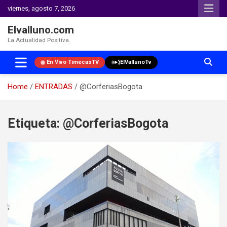
viernes, agosto 7, 2026
Elvalluno.com
La Actualidad Positiva.
En Vivo TimecasTV
ElVallunoTv
Home
ENTRADAS
@CorferiasBogota
Skip
to
Etiqueta:
@CorferiasBogota
content