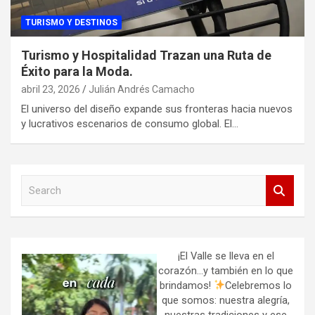
TURISMO Y DESTINOS
Turismo y Hospitalidad Trazan una Ruta de
Éxito para la Moda.
abril 23, 2026
Julián Andrés Camacho
El universo del diseño expande sus fronteras hacia nuevos
y lucrativos escenarios de consumo global. El…
S
e
a
r
c
h
¡El Valle se lleva en el
corazón…y también en lo que
brindamos!
Celebremos lo
que somos: nuestra alegría,
nuestras tradiciones y ese