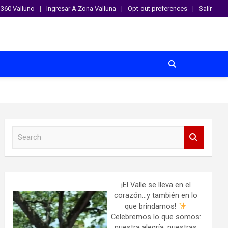
360 Valluno
Ingresar A Zona Valluna
Opt-out preferences
Salir
S
e
a
r
c
h
¡El Valle se lleva en el
corazón…y también en lo
que brindamos!
Celebremos lo que somos:
nuestra alegría, nuestras