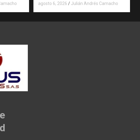
 Camacho
agosto 6, 2026
Julián Andrés Camacho
de
ad