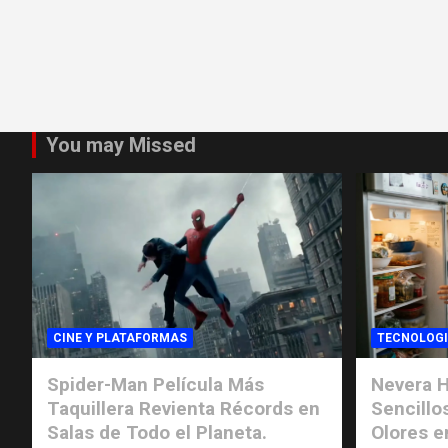
You may Missed
CINE Y PLATAFORMAS
TECNOLOG
Spider-Man Película Más
Nevera H
Taquillera Revienta Récords en
Sencillo
Salas de Todo el Planeta.
Olores e