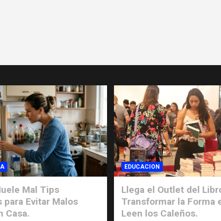
IA
EDUCACION
uele Mal Tips
Llega el Outlet del Libr
s para Evitar Malos
Transformar la Forma 
n Casa.
Leen los Caleños.