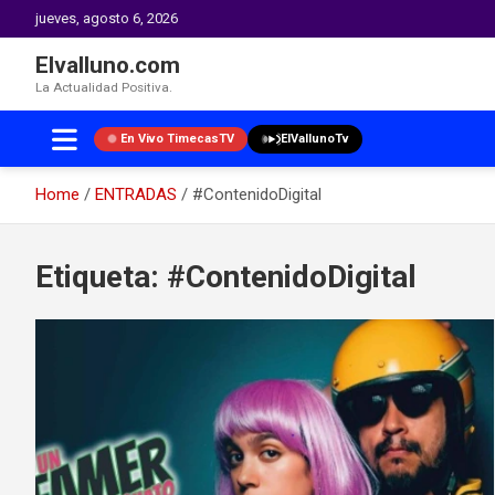
jueves, agosto 6, 2026
Elvalluno.com
La Actualidad Positiva.
En Vivo TimecasTV
ElVallunoTv
Home
ENTRADAS
#ContenidoDigital
Skip
to
Etiqueta:
#ContenidoDigital
content