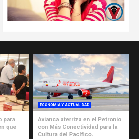
ECONOMIA Y ACTUALIDAD
o para
Avianca aterriza en el Petronio
en que
con Más Conectividad para la
Cultura del Pacífico.