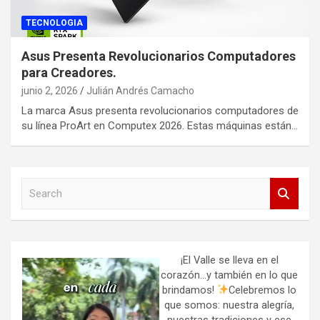
TECNOLOGIA
Asus Presenta Revolucionarios Computadores
para Creadores.
junio 2, 2026
Julián Andrés Camacho
La marca Asus presenta revolucionarios computadores de
su línea ProArt en Computex 2026. Estas máquinas están…
S
e
a
r
c
h
¡El Valle se lleva en el
corazón…y también en lo que
brindamos!
Celebremos lo
que somos: nuestra alegría,
nuestras tradiciones y ese