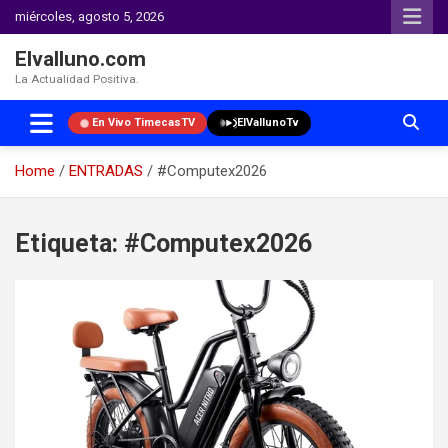
miércoles, agosto 5, 2026
Elvalluno.com
La Actualidad Positiva.
En Vivo TimecasTV
ElVallunoTv
Home
ENTRADAS
#Computex2026
Skip
to
Etiqueta:
#Computex2026
content