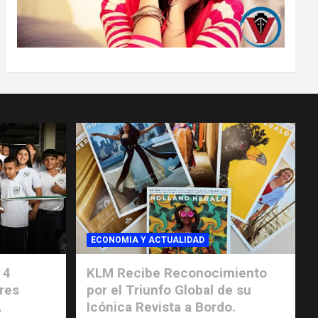
ECONOMIA Y ACTUALIDAD
 4
KLM Recibe Reconocimiento
res
por el Triunfo Global de su
.
Icónica Revista a Bordo.