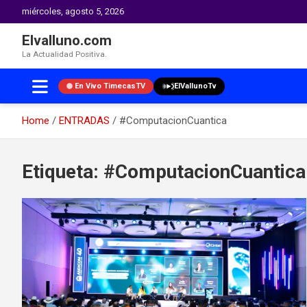
miércoles, agosto 5, 2026
Elvalluno.com
La Actualidad Positiva.
En Vivo TimecasTV
ElVallunoTv
Home
ENTRADAS
#ComputacionCuantica
Skip
to
Etiqueta:
#ComputacionCuantica
content