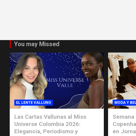
You may Missed
EL LENTE VALLUNO
MODA Y BE
Las Cartas Vallunas al Miss
Semana 
Universe Colombia 2026:
Copenha
Elegancia, Periodismo y
en Jorn