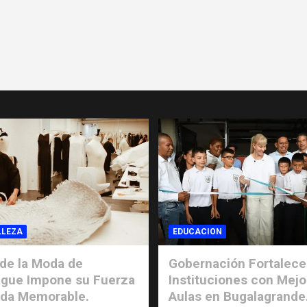
LLEZA
EDUCACION
de la Moda de
Gobernación Fortalece
gue Impone su Fuerza
Instituciones con Mejo
ada Memorable.
Aulas en Bugalagrande