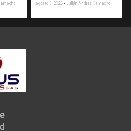
 Camacho
agosto 5, 2026
Julián Andrés Camacho
de
ad