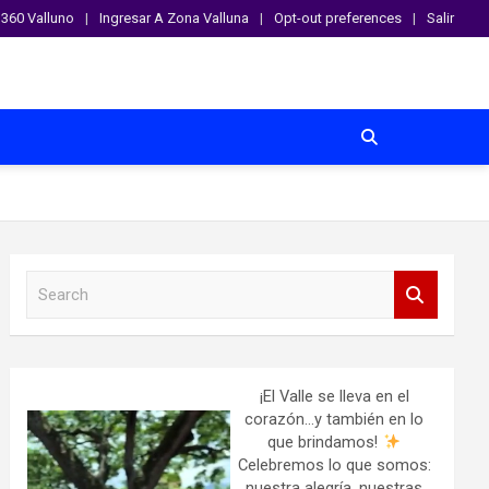
360 Valluno
Ingresar A Zona Valluna
Opt-out preferences
Salir
S
e
a
r
c
h
¡El Valle se lleva en el
corazón…y también en lo
que brindamos!
Celebremos lo que somos:
nuestra alegría, nuestras