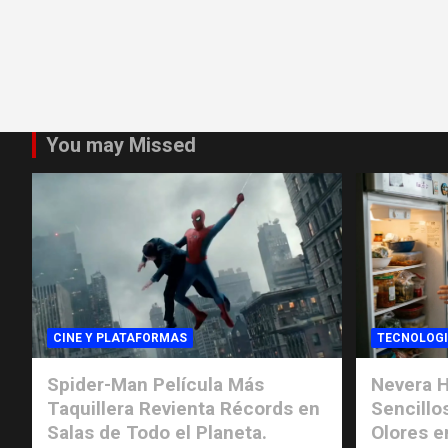
You may Missed
CINE Y PLATAFORMAS
TECNOLOG
Spider-Man Película Más
Nevera H
Taquillera Revienta Récords en
Sencillo
Salas de Todo el Planeta.
Olores e