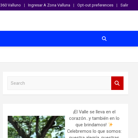
360 Valluno
Ingresar A Zona Valluna
Opt-out preferences
Salir
S
e
a
r
c
h
¡El Valle se lleva en el
corazón…y también en lo
que brindamos!
Celebremos lo que somos:
nuestra alegría, nuestras