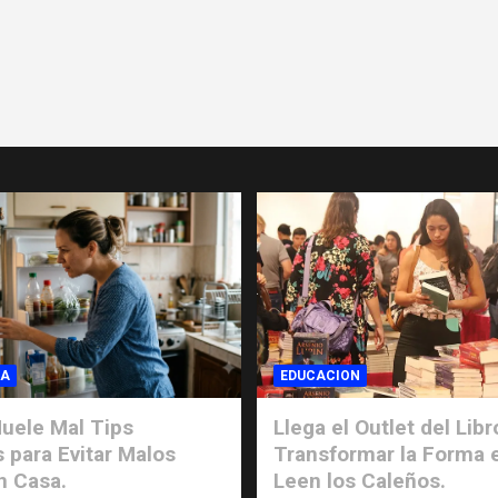
IA
EDUCACION
uele Mal Tips
Llega el Outlet del Libr
s para Evitar Malos
Transformar la Forma 
n Casa.
Leen los Caleños.