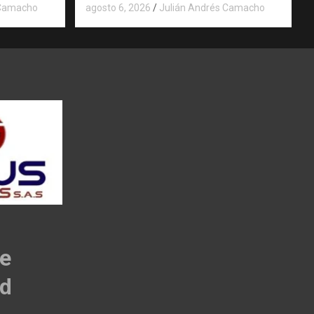
 Camacho
agosto 6, 2026
Julián Andrés Camacho
de
ad