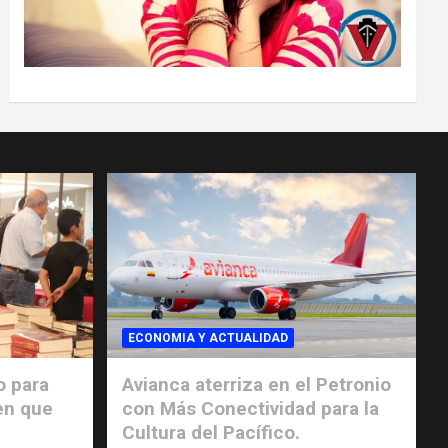
ECONOMIA Y ACTUALIDAD
o para
Avianca aterriza en el Petronio
en que
con Más Conectividad para la
Cultura del Pacífico.