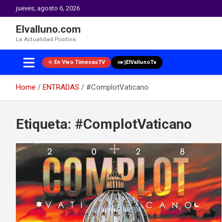
jueves, agosto 6, 2026
Elvalluno.com
La Actualidad Positiva.
En Vivo TimecasTV
ElVallunoTv
Home
ENTRADAS
#ComplotVaticano
Skip
to
Etiqueta:
#ComplotVaticano
content