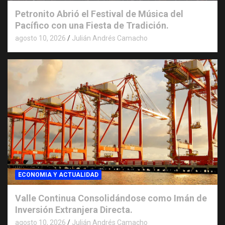
Petronito Abrió el Festival de Música del
Pacífico con una Fiesta de Tradición.
agosto 10, 2026
Julián Andrés Camacho
ECONOMIA Y ACTUALIDAD
Valle Continua Consolidándose como Imán de
Inversión Extranjera Directa.
agosto 10, 2026
Julián Andrés Camacho