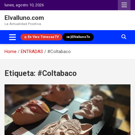
lunes, agosto 10, 2026
Elvalluno.com
La Actualidad Positiva.
En Vivo TimecasTV
ElVallunoTv
Home
ENTRADAS
#Coltabaco
Skip
to
Etiqueta:
#Coltabaco
content